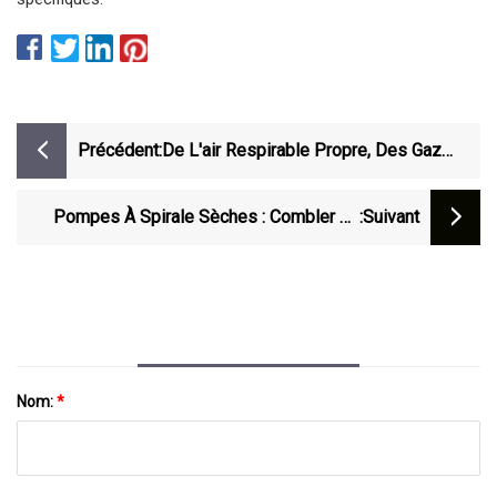
Précédent:
De L'air Respirable Propre, Des Gaz
Industriels Et Un Avenir Plus Propre
Avec Les Compresseurs BAUER
Pompes À Spirale Sèches : Combler Le
:suivant
Déficit De Performances
Nom:
*