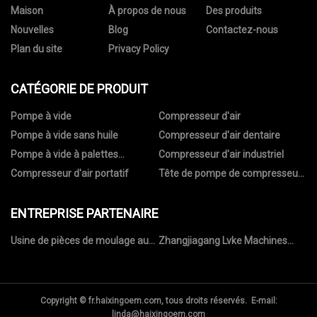
Maison
À propos de nous
Des produits
Nouvelles
Blog
Contactez-nous
Plan du site
Privacy Policy
CATÉGORIE DE PRODUIT
Pompe à vide
Compresseur d'air
Pompe à vide sans huile
Compresseur d'air dentaire
Pompe à vide à palettes
Compresseur d'air industriel
rotatives
Compresseur d'air portatif
Tête de pompe de compresseur
d'air
ENTREPRISE PARTENAIRE
Usine de pièces de moulage au
Zhangjiagang Lvke Machines
sable enduites en Chine
Science & Technologie Co ., Ltd .
Copyright © fr.haixingoem.com, tous droits réservés. E-mail:
linda@haixingoem.com