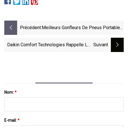
Précédent:
Meilleurs Gonfleurs De Pneus Portables
De 2023, Testés
Daikin Comfort Technologies Rappelle Les
:suivant
Climatiseurs Terminaux Et Les Pompes À
Chaleur Amana En Raison De Risques De
Brûlure Et D'incendie (alerte De Rappel)
Nom:
*
E-mail:
*