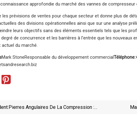
ur connaissance approfondie du marché des vannes de compresseur d’
 les prévisions de ventes pour chaque secteur et donne plus de dét
tuelles des divisions opérationnelles ainsi que sur une analyse pré
eindre leurs objectifs sans des éléments essentiels tels que les profi
le degré de concurrence et les barrières à l'entrée que les nouveaux 
t actuel du marché.
s
Mark StoneResponsable du développement commercial
Téléphone:
tsandresearch.biz
ent:
Pierres Angulaires De La Compression :
Mar
Compresseurs À Anneau Liquide
Pr