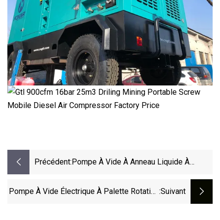
Précédent:
Pompe À Vide À Anneau Liquide À
Double Étage Série 2sk Avec
Compresseur
Pompe À Vide Électrique À Palette Rotative
:suivant
Scellée À L'huile, Série 2X, Haute Qualité, À
Un Étage