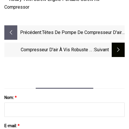
Précédent:
Têtes De Pompe De Compresseur D'air
De Pompe De Pièces De Rechange De
Compresseur D'air De Piston De
Compresseur D'air À Vis Robuste Et
:suivant
Cylindre De 2/3
Portable Entraîné Par Du Diesel
Nom:
*
E-mail:
*