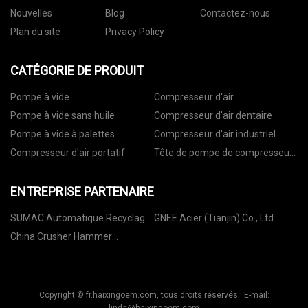
Nouvelles
Blog
Contactez-nous
Plan du site
Privacy Policy
CATÉGORIE DE PRODUIT
Pompe à vide
Compresseur d'air
Pompe à vide sans huile
Compresseur d'air dentaire
Pompe à vide à palettes
Compresseur d'air industriel
rotatives
Compresseur d'air portatif
Tête de pompe de compresseur
d'air
ENTREPRISE PARTENAIRE
SUMAC Automatique Recyclage
GNEE Acier (Tianjin) Co., Ltd
Équipement Cie., Ltd
China Crusher Hammer
Manufacturers Fournisseurs
Fustor
Copyright © fr.haixingoem.com, tous droits réservés. E-mail: