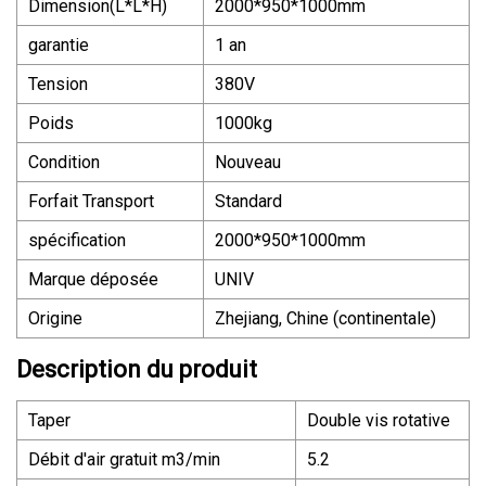
Dimension(L*L*H)
2000*950*1000mm
garantie
1 an
Tension
380V
Poids
1000kg
Condition
Nouveau
Forfait Transport
Standard
spécification
2000*950*1000mm
Marque déposée
UNIV
Origine
Zhejiang, Chine (continentale)
Description du produit
Taper
Double vis rotative
Débit d'air gratuit m3/min
5.2