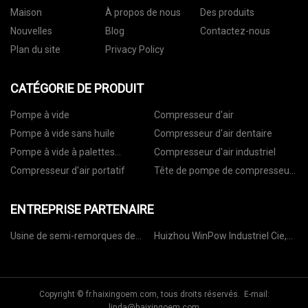
Maison
À propos de nous
Des produits
Nouvelles
Blog
Contactez-nous
Plan du site
Privacy Policy
CATÉGORIE DE PRODUIT
Pompe à vide
Compresseur d'air
Pompe à vide sans huile
Compresseur d'air dentaire
Pompe à vide à palettes
Compresseur d'air industriel
rotatives
Compresseur d'air portatif
Tête de pompe de compresseur
d'air
ENTREPRISE PARTENAIRE
Usine de semi-remorques de
Huizhou WinPow Industriel Cie,
transport de palettes en Chine
Ltd.
Copyright © fr.haixingoem.com, tous droits réservés. E-mail:
linda@haixingoem.com