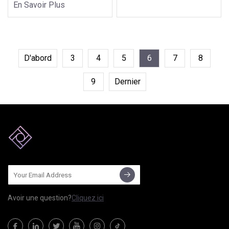
En Savoir Plus
D'abord
3
4
5
6
7
8
9
Dernier
Avoir une question?
Cliquez ici