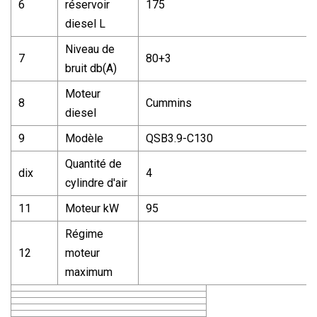
6
réservoir
175
diesel L
Niveau de
7
80+3
bruit db(A)
Moteur
8
Cummins
diesel
9
Modèle
QSB3.9-C130
Quantité de
dix
4
cylindre d'air
11
Moteur kW
95
Régime
12
moteur
maximum