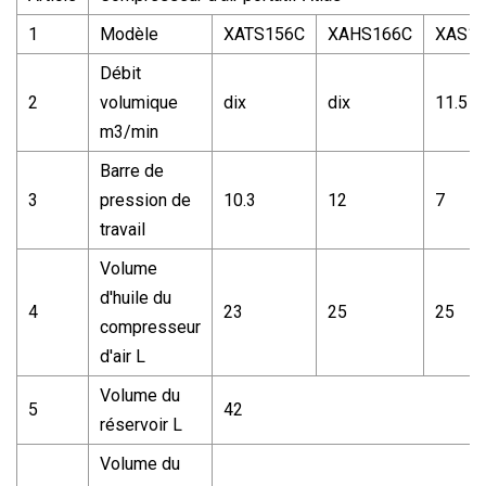
1
Modèle
XATS156C
XAHS166C
XAS1
Débit
2
volumique
dix
dix
11.5
m3/min
Barre de
3
pression de
10.3
12
7
travail
Volume
d'huile du
4
23
25
25
compresseur
d'air L
Volume du
5
42
réservoir L
Volume du