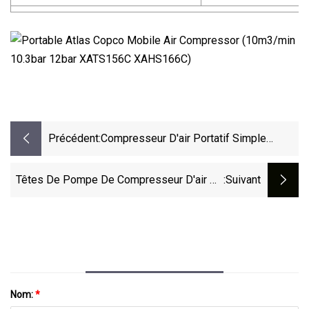
Précédent:
Compresseur D'air Portatif Simple
Résistant De Moteur Diesel De 185cfm
41kw
Têtes De Pompe De Compresseur D'air De
:suivant
Pompe De Pièces De Rechange De
Compresseur D'air De Piston De Cylindre
De 2/3
Nom:
*