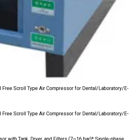
or with Tank, Dryer, and Filters (7~16 bar)* Single-phase