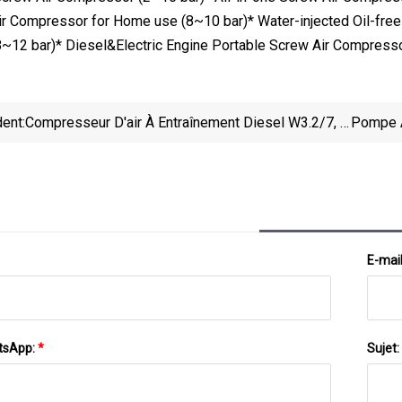
r Compressor for Home use (8~10 bar)* Water-injected Oil-free 
12 bar)* Diesel&Electric Engine Portable Screw Air Compressor (8
ent:
Compresseur D'air À Entraînement Diesel W3.2/7, 7
Pompe À
Bars, Pour Marteau Perforateur
E-mai
tsApp:
*
Sujet: