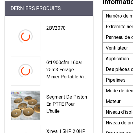
Informati
DERNIERS PRODUITS
Numéro de m
Extrémité aé
2BV2070
Panneau de c
Ventilateur
Application
Gtl 900cfm 16bar
Des pièces 
25m3 Forage
Minier Portable Vis
Pipelines
Mobile
Mode de dém
Compresseur D'air
Segment De Piston
Diesel Prix D'usine
Moteur
En PTFE Pour
L'huile
Niveau d'isol
Niveau de pr
Xinya 1.5HP 2.0HP