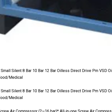
 Screw Air Compressor (2~16 bar)* All-in-one Screw Air Compress