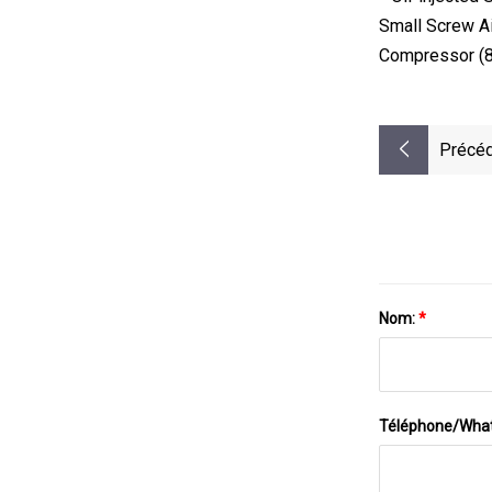
Small Screw Ai
Compressor (8~
Précéd
Nom:
*
Téléphone/Wha